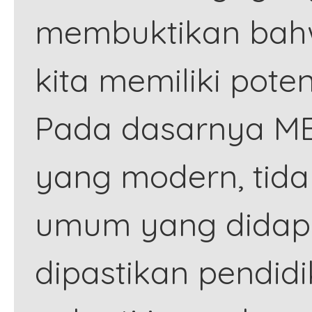
Kegiatan Harian Santri
Perpustakaan
Perpustakaan
Informasi Pendaftaran Santri Baru TA. 2026-2027
membuktikan bah
Karya Siswa
Brosur PSB
kita memiliki pote
Data Alumni
Isi Formulir
Pengumuman Seleksi
Pada dasarnya MB
yang modern, tida
umum yang didap
dipastikan pendid