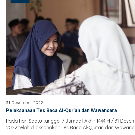
Kegiatan Harian Santri
Perpustakaan
Perpustakaan
Informasi Pendaftaran Santri Baru TA. 2026-2027
Karya Siswa
Brosur PSB
Data Alumni
Isi Formulir
Pengumuman Seleksi
31 Desember 2022
Pelaksanaan Tes Baca Al-Qur’an dan Wawancara
Pada hari Sabtu tanggal 7 Jumadil Akhir 1444 H / 31 Dese
2022 telah dilaksanakan Tes Baca Al-Qur’an dan Wawanca